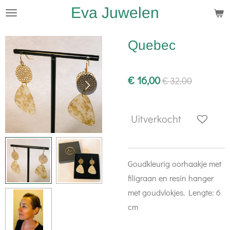
Eva Juwelen
Ga
direct
naar
Quebec
de
hoofdinhoud
€ 16,00
€ 32,00
Uitverkocht
Goudkleurig oorhaakje met
filigraan en resin hanger
met goudvlokjes. Lengte: 6
cm