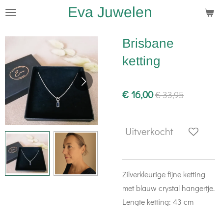
Eva Juwelen
Ga
direct
naar
Brisbane
de
ketting
hoofdinhoud
€ 16,00
€ 33,95
Uitverkocht
Zilverkleurige fijne ketting
met blauw crystal hangertje.
Lengte ketting: 43 cm