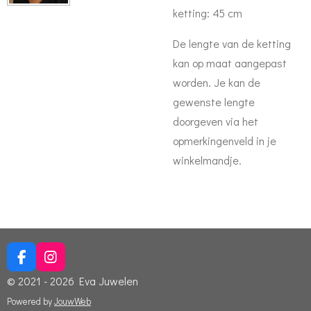
ketting: 45 cm
De lengte van de ketting
kan op maat aangepast
worden. Je kan de
gewenste lengte
doorgeven via het
opmerkingenveld in je
winkelmandje.
F
I
a
n
© 2021 - 2026 Eva Juwelen
c
s
e
t
Powered by
JouwWeb