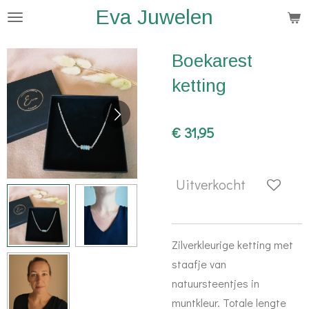
Eva Juwelen
Ga
direct
naar
Boekarest
de
ketting
hoofdinhoud
€ 31,95
Uitverkocht
Zilverkleurige ketting met
staafje van
natuursteentjes in
muntkleur. Totale lengte