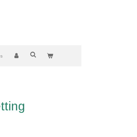
ws
tting