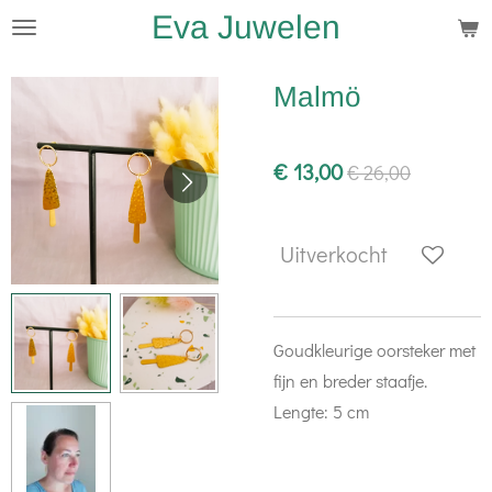
Eva Juwelen
Ga
direct
naar
Malmö
de
hoofdinhoud
€ 13,00
€ 26,00
Uitverkocht
Goudkleurige oorsteker met
fijn en breder staafje.
Lengte: 5 cm