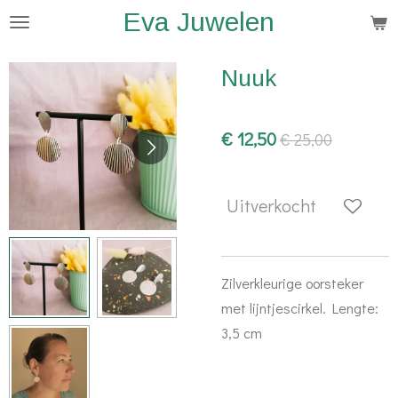
Eva Juwelen
Ga
direct
naar
Nuuk
de
hoofdinhoud
€ 12,50
€ 25,00
Uitverkocht
Zilverkleurige oorsteker
met lijntjescirkel. Lengte:
3,5 cm