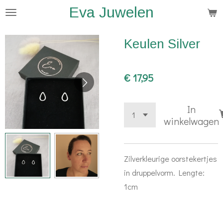
Eva Juwelen
Ga
direct
naar
Keulen Silver
de
hoofdinhoud
€ 17,95
In
winkelwagen
Zilverkleurige oorstekertjes
in druppelvorm. Lengte:
1cm