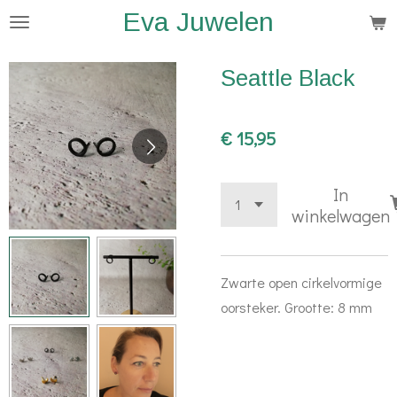
Eva Juwelen
Ga
direct
naar
Seattle Black
de
hoofdinhoud
€ 15,95
In
winkelwagen
Zwarte open cirkelvormige
oorsteker. Grootte: 8 mm