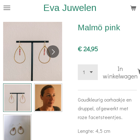
Eva Juwelen
Ga
direct
naar
Malmö pink
de
hoofdinhoud
€ 24,95
In
winkelwagen
Goudkleurig oorhaakje en
druppel, afgewerkt met
roze facetsteentjes.
Lengte: 4,5 cm