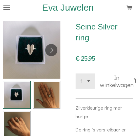
Eva Juwelen
Ga
direct
naar
Seine Silver
de
ring
hoofdinhoud
€ 25,95
In
winkelwagen
Zilverkleurige ring met
hartje
De ring is verstelbaar en