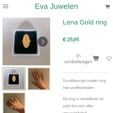
Eva Juwelen
Ga
direct
naar
Lena Gold ring
de
hoofdinhoud
€ 25,95
In
winkelwagen
Goudkleurige ovalen ring
met oneffenheden.
De ring is verstelbaar en
past dus aan elke
vrouwenhand.