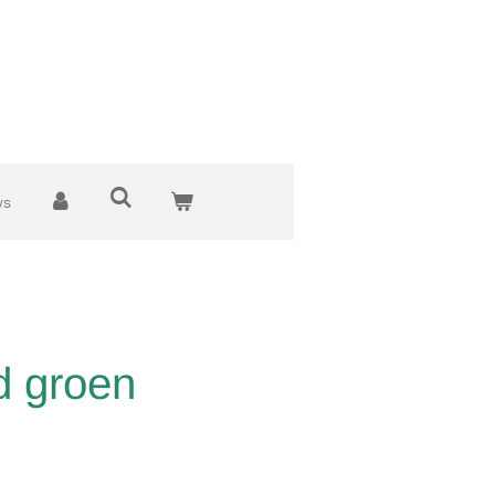
ws
d groen