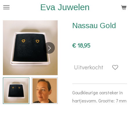
Eva Juwelen
Ga
direct
naar
Nassau Gold
de
hoofdinhoud
€ 18,95
Uitverkocht
Goudkleurige oorsteker in
hartjesvorm. Grootte: 7 mm