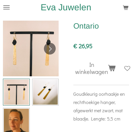
Eva Juwelen
Ga
direct
naar
Ontario
de
hoofdinhoud
€ 26,95
In
winkelwagen
Goudkleurig oorhaakje en
rechthoekige hanger,
afgewerkt met zwart, mat
blaadje. Lengte: 5,5 cm