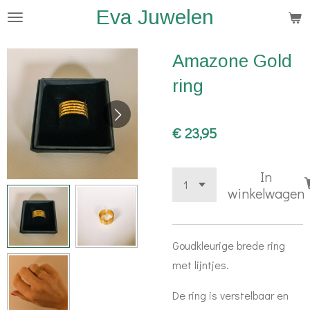
Eva Juwelen
Ga
direct
naar
Amazone Gold
de
ring
hoofdinhoud
€ 23,95
In
winkelwagen
Goudkleurige brede ring
met lijntjes.
De ring is verstelbaar en