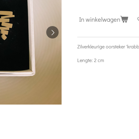
In winkelwagen
Zilverkleurige oorsteker 'krabbe
Lengte: 2 cm