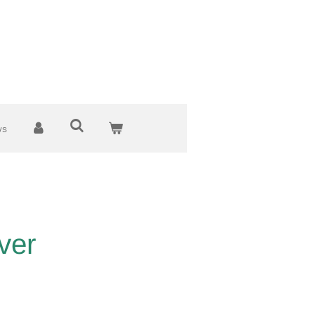
ws
ver