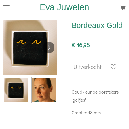
Eva Juwelen
Ga
direct
naar
Bordeaux Gold
de
hoofdinhoud
€ 16,95
Uitverkocht
Goudkleurige oorstekers
'golfjes'
Grootte: 18 mm