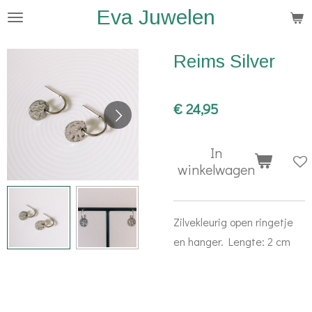
Eva Juwelen
Ga
direct
naar
Reims Silver
de
hoofdinhoud
€ 24,95
In
winkelwagen
Zilvekleurig open ringetje
en hanger. Lengte: 2 cm