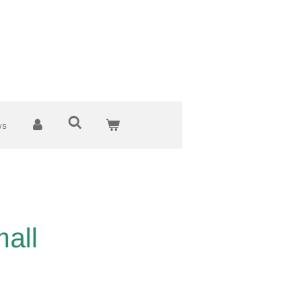
ws
all