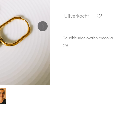
Uitverkocht
Goudkleurige ovalen creool af
cm