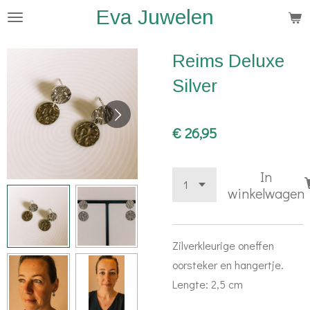
Eva Juwelen
Ga
direct
naar
Reims Deluxe
de
Silver
hoofdinhoud
€ 26,95
In
winkelwagen
Zilverkleurige oneffen
oorsteker en hangertje.
Lengte: 2,5 cm