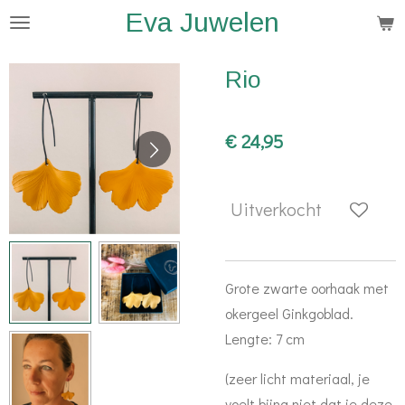
Eva Juwelen
Ga
direct
naar
Rio
de
hoofdinhoud
€ 24,95
Uitverkocht
Grote zwarte oorhaak met
okergeel Ginkgoblad.
Lengte: 7 cm
(zeer licht materiaal, je
voelt bijna niet dat je deze