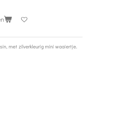
en
in, met zilverkleurig mini waaiertje.