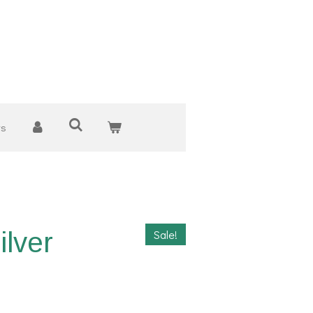
ws
ilver
Sale!