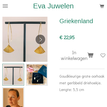
Eva Juwelen
Ga
direct
naar
Griekenland
de
hoofdinhoud
€ 22,95
In
winkelwagen
Goudkleurige grote oorhaak
met geribbeld driehoekje.
Lengte: 5,5 cm