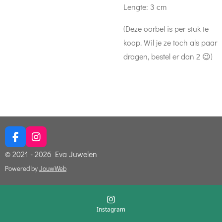
Lengte: 3 cm
(Deze oorbel is per stuk te
koop. Wil je ze toch als paar
dragen, bestel er dan 2 😉)
F
I
a
n
© 2021 - 2026 Eva Juwelen
c
s
e
t
Powered by
JouwWeb
b
a
o
g
o
r
k
a
Instagram
m