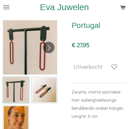
Eva Juwelen
Ga
direct
naar
Portugal
de
hoofdinhoud
€ 27,95
Uitverkocht
Zwarte, matte oorsteker
met auberginekleurige
berubberde ovalen hanger.
Lengte: 6 cm